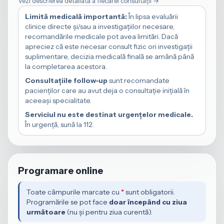
Vezi descrierea detaliată a fiecărei consultații →
Limită medicală importantă:
În lipsa evaluării
clinice directe și/sau a investigațiilor necesare,
recomandările medicale pot avea limitări. Dacă
apreciez că este necesar consult fizic ori investigații
suplimentare, decizia medicală finală se amână până
la completarea acestora.
Consultațiile follow-up
sunt recomandate
pacienților care au avut deja o consultație inițială în
aceeași specialitate.
Serviciul nu este destinat urgențelor medicale.
În urgență, sună la 112.
Programare online
Toate câmpurile marcate cu
*
sunt obligatorii.
Programările se pot face
doar începând cu ziua
următoare
(nu și pentru ziua curentă).