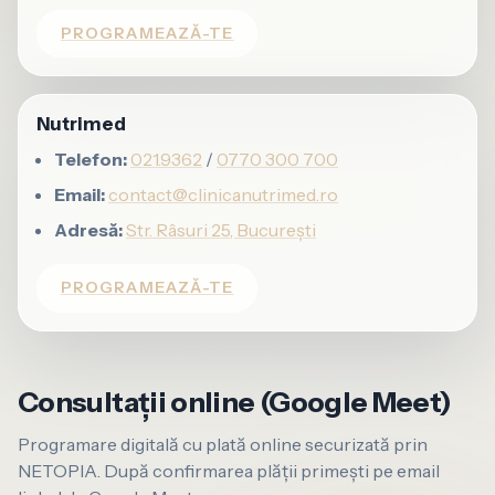
PROGRAMEAZĂ-TE
Nutrimed
Telefon:
021.9362
/
0770 300 700
Email:
contact@clinicanutrimed.ro
Adresă:
Str. Râsuri 25, București
PROGRAMEAZĂ-TE
Consultații online (Google Meet)
Programare digitală cu plată online securizată prin
NETOPIA. După confirmarea plății primești pe email