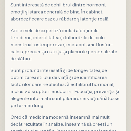
Sunt interesată de echilibrul dintre hormoni,
emoții și starea generală de bine. În cabinet,
abordez fiecare caz cu răbdare și atenție reală.
Ariile mele de expertiză includ afecțiunile
tiroidiene, infertilitatea și tulburările de ciclu
menstrual, osteoporoza și metabolismul fosfor-
calciu, precum și nutriția și planurile personalizate
de slăbire.
Sunt profund interesată și de longevitatea, de
optimizarea stilului de viață și de identificarea
factorilor care ne afectează echilibrul hormonal,
inclusiv disruptorii endocrini. Educația, prevenția și
alegerile informate sunt pilonii unei vieți sănătoase
pe termen lung.
Cred că medicina modernă înseamnă mai mult
decât rezultate în analize: înseamnă să creezi un