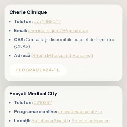
Cherie Clinique
Telefon:
0771 399 012
Email:
cherie.clinique.01@gmail.com
CAS:
Consultații disponibile cu bilet de trimitere
(CNAS).
Adresă:
Strada Mătăsari 53, București
PROGRAMEAZĂ-TE
Enayati Medical City
Telefon:
021.9362
Programare online:
enayatimedicalcity.ro
Locații:
Policlinica Sisești
/
Policlinica Enescu