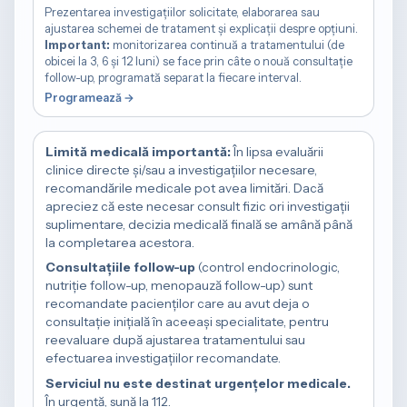
Prezentarea investigațiilor solicitate, elaborarea sau
ajustarea schemei de tratament și explicații despre opțiuni.
Important:
monitorizarea continuă a tratamentului (de
obicei la 3, 6 și 12 luni) se face prin câte o nouă consultație
follow-up, programată separat la fiecare interval.
Limită medicală importantă:
În lipsa evaluării
clinice directe și/sau a investigațiilor necesare,
recomandările medicale pot avea limitări. Dacă
apreciez că este necesar consult fizic ori investigații
suplimentare, decizia medicală finală se amână până
la completarea acestora.
Consultațiile follow-up
(control endocrinologic,
nutriție follow-up, menopauză follow-up) sunt
recomandate pacienților care au avut deja o
consultație inițială în aceeași specialitate, pentru
reevaluare după ajustarea tratamentului sau
efectuarea investigațiilor recomandate.
Serviciul nu este destinat urgențelor medicale.
În urgență, sună la 112.