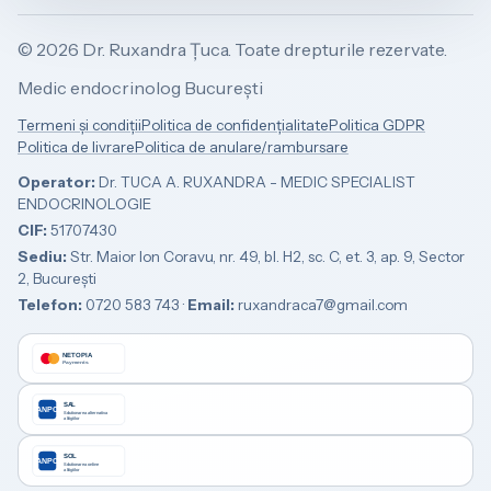
©
2026
Dr. Ruxandra Țuca. Toate drepturile rezervate.
Medic endocrinolog București
Termeni și condiții
Politica de confidențialitate
Politica GDPR
Politica de livrare
Politica de anulare/rambursare
Operator:
Dr. TUCA A. RUXANDRA - MEDIC SPECIALIST
ENDOCRINOLOGIE
CIF:
51707430
Sediu:
Str. Maior Ion Coravu, nr. 49, bl. H2, sc. C, et. 3, ap. 9, Sector
2, București
Telefon:
0720 583 743
·
Email:
ruxandraca7@gmail.com