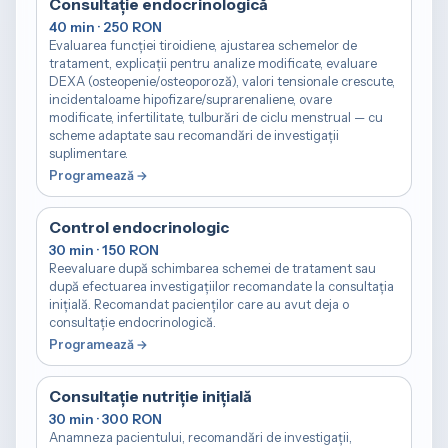
Consultație endocrinologică
40 min · 250 RON
Evaluarea funcției tiroidiene, ajustarea schemelor de
tratament, explicații pentru analize modificate, evaluare
DEXA (osteopenie/osteoporoză), valori tensionale crescute,
incidentaloame hipofizare/suprarenaliene, ovare
modificate, infertilitate, tulburări de ciclu menstrual — cu
scheme adaptate sau recomandări de investigații
suplimentare.
Control endocrinologic
30 min · 150 RON
Reevaluare după schimbarea schemei de tratament sau
după efectuarea investigațiilor recomandate la consultația
inițială. Recomandat pacienților care au avut deja o
consultație endocrinologică.
Consultație nutriție inițială
30 min · 300 RON
Anamneza pacientului, recomandări de investigații,