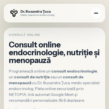
Dr. Ruxandra Țuca
Medic specialist endocrinolog
CONSULT ONLINE
Consult online
endocrinologie, nutriție și
menopauză
Programează online un
consult endocrinologie
,
un
consult de nutriție
sau un
consult de
menopauză
cu Dr. Ruxandra Țuca, medic specialist
endocrinolog. Plata online securizată prin
NETOPIA, link automat Google Meet și
recomandări personalizate, fără deplasare.