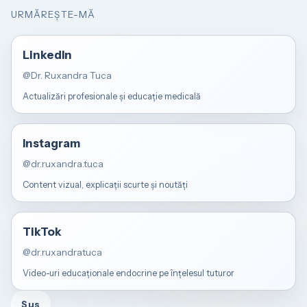
URMĂREȘTE-MĂ
LinkedIn
@Dr. Ruxandra Tuca
Actualizări profesionale și educație medicală
Instagram
@dr.ruxandra.tuca
Content vizual, explicații scurte și noutăți
TikTok
@dr.ruxandratuca
Video-uri educaționale endocrine pe înțelesul tuturor
Sus