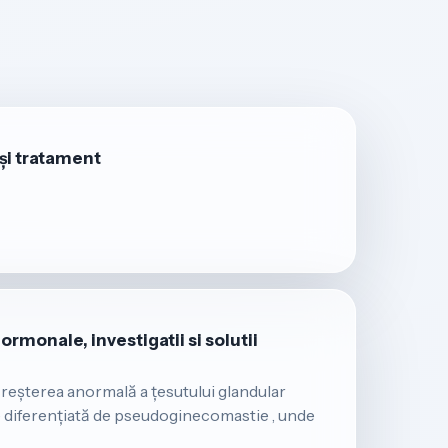
și tratament
monale, investigatii si solutii
reșterea anormală a țesutului glandular
e diferențiată de pseudoginecomastie , unde