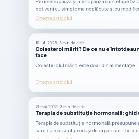
Perimenopauza și menopauza sunt etape fizio
pot veni cu simptome neplăcute și cu modific
Citește articolul
19 iul. 2025 · 3 min de citit
Colesterol mărit? De ce nu e întotdeauna
face
Colesterolul mărit: este doar din alimentație
Citește articolul
21 mai 2025 · 3 min de citit
Terapia de substituție hormonală: ghid
Terapia de substituție hormonală presupune
care nu mai sunt produși de organism – fie din ca