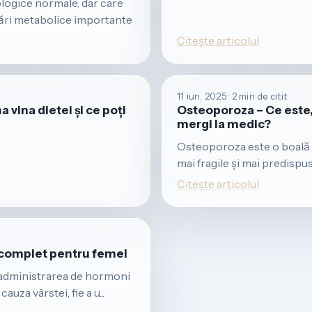
logice normale, dar care
ări metabolice importante
Citește articolul
11 iun. 2025 · 2 min de citit
 vina dietei și ce poți
Osteoporoza – Ce este,
mergi la medic?
Osteoporoza este o boală 
mai fragile și mai predispus
Citește articolul
 complet pentru femei
 administrarea de hormoni
uza vârstei, fie a u...