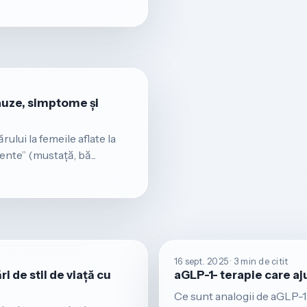
Cauze, simptome și
ului la femeile aflate la
nte” (mustață, bă...
16 sept. 2025 · 3 min de citit
de stil de viață cu
aGLP-1- terapie care aju
Ce sunt analogii de aGLP-1