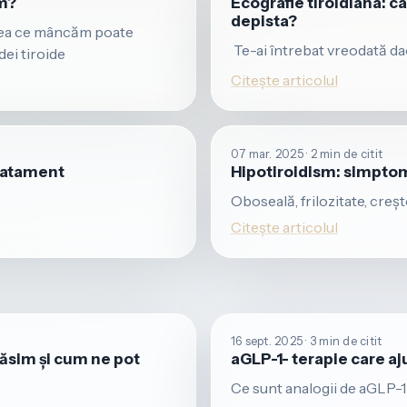
im?
Ecografie tiroidiana: c
depista?
 ceea ce mâncăm poate
​ Te-ai întrebat vreodată d
dei tiroide
Citește articolul
07 mar. 2025 · 2 min de citit
tratament
Hipotiroidism: simptom
Oboseală, frilozitate, creș
Citește articolul
16 sept. 2025 · 3 min de citit
găsim și cum ne pot
aGLP-1- terapie care aju
Ce sunt analogii de aGLP-1