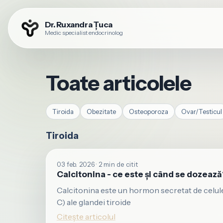
Dr. Ruxandra Țuca
Medic specialist endocrinolog
Toate articolele
Tiroida
Obezitate
Osteoporoza
Ovar/Testicul
Tiroida
03 feb. 2026 · 2 min de citit
Calcitonina - ce este și când se dozează
Calcitonina este un hormon secretat de celulel
C) ale glandei tiroide
Citește articolul