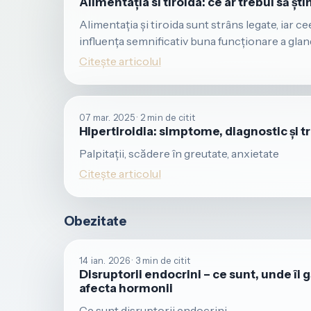
Alimentația si tiroida: ce ar trebui să șt
Alimentația și tiroida sunt strâns legate, iar
influența semnificativ buna funcționare a glan
Citește articolul
07 mar. 2025 · 2 min de citit
Hipertiroidia: simptome, diagnostic și 
Palpitații, scădere în greutate, anxietate
Citește articolul
Obezitate
14 ian. 2026 · 3 min de citit
Disruptorii endocrini – ce sunt, unde îi 
afecta hormonii
Ce sunt disruptorii endocrini