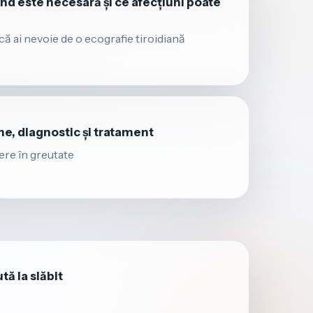
ând este necesară și ce afecțiuni poate
acă ai nevoie de o ecografie tiroidiană
e, diagnostic și tratament
tere în greutate
tă la slăbit