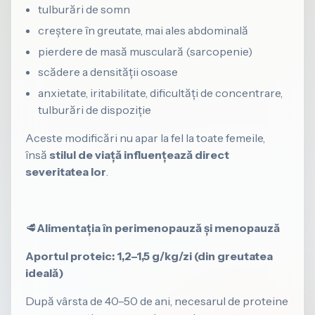
tulburări de somn
creștere în greutate, mai ales abdominală
pierdere de masă musculară (sarcopenie)
scădere a densității osoase
anxietate, iritabilitate, dificultăți de concentrare,
tulburări de dispoziție
Aceste modificări nu apar la fel la toate femeile,
însă
stilul de viață influențează direct
severitatea lor
.
🥩
Alimentația în perimenopauză și menopauză
Aportul proteic: 1,2–1,5 g/kg/zi (din greutatea
ideală)
După vârsta de 40–50 de ani, necesarul de proteine