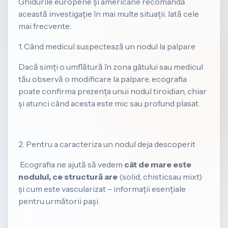
Ghidurile europene și americane recomandă
această investigație în mai multe situații. Iată cele
mai frecvente:
​1. Când medicul suspectează un nodul la palpare
​Dacă simți o umflătură în zona gâtului sau medicul
tău observă o modificare la palpare, ecografia
poate confirma prezența unui nodul tiroidian, chiar
și atunci când acesta este mic sau profund plasat.
2. Pentru a caracteriza un nodul deja descoperit
​ Ecografia ne ajută să vedem
cât de mare este
nodulul, ce structură are
(solid, chisticsau mixt)
și cum este vascularizat – informații esențiale
pentru următorii pași.