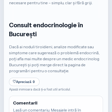
necesare pentru tine – simplu, clar și fără griji.
Consult endocrinologie în
București
Dacă ai noduli tiroidieni, analize modificate sau
simptome care sugerează o problemă endocrină,
poți afla mai multe despre un
medic endocrinolog
București
și poți merge direct la pagina de
programări
pentru o consultație.
♡
Apreciază
0
Apasă inimioara dacă ți-a fost util articolul.
Comentarii
Lasă un comentariu. Mesajele intră în