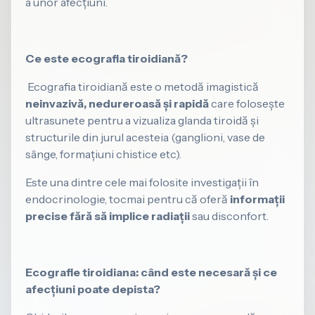
a unor afecțiuni.
Ce este ecografia tiroidiană?
​ Ecografia tiroidiană este o metodă imagistică
neinvazivă, nedureroasă și rapidă
care folosește
ultrasunete pentru a vizualiza glanda tiroidă și
structurile din jurul acesteia (ganglioni, vase de
sânge, formațiuni chistice etc).
​Este una dintre cele mai folosite investigații în
endocrinologie, tocmai pentru că oferă
informații
precise fără să implice radiații
sau disconfort.
Ecografie tiroidiana: când este necesară și ce
afecțiuni poate depista?