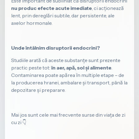
Este important de subliniat că disruptorii endocrini
nu produc efecte acute imediate
, ci acționează
lent, prin dereglări subtile, dar persistente, ale
axelor hormonale.
Unde întâlnim disruptorii endocrini?
Studiile arată că aceste substanțe sunt prezente
practic peste tot:
în aer, apă, sol și alimente
.
Contaminarea poate apărea în multiple etape – de
la producerea hranei, ambalare și transport, până la
depozitare și preparare.
Mai jos sunt cele mai frecvente surse din viața de zi
cu zi 👇