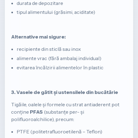
durata de depozitare
tipul alimentului (grăsimi, aciditate)
Alternative mai sigure:
recipiente din sticlă sau inox
alimente vrac (fără ambalaj individual)
evitarea încălzirii alimentelor în plastic
3. Vasele de gătit și ustensilele din bucătărie
Tigăile, oalele și formele cu strat antiaderent pot
conține
PFAS
(substanțe per- și
polifluoroalchilice), precum:
PTFE (politetrafluoroetilenă – Teflon)