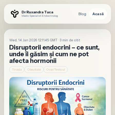
Dr Ruxandra Tuca
Blog
Acasă
Medic Specialist Endocrinolog
Wed, 14 Jan 2026 12:11:45 GMT · 3 min de citit
Disruptorii endocrini – ce sunt,
unde îi găsim și cum ne pot
afecta hormonii
Tiroida
Obezitate
Ovar/Testicul