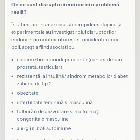
De ce sunt disruptorii endocrini o problemă
reală?
În ultimii ani, numeroase studii epidemiologice și
experimentale au investigat rolul disruptorilor
endocrini în contextul creșterii incidenței unor
boli, aceștia fiind asociați cu:
cancere hormonodependente (cancer de sân,
prostată, testicular)
rezistență la insulină/ sindrom metabolic/ diabet
zaharat de tip 2
obezitate
infertilitate feminină și masculină
tulburări de dezvoltare și malformații
congenitale masculine
alergii și boli autoimune