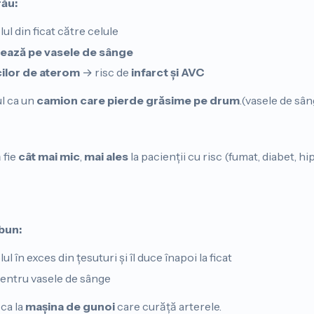
rău:
l din ficat către celule
tează pe vasele de sânge
cilor de aterom
→ risc de
infarct și AVC
l ca un
camion care pierde grăsime pe drum
.(vasele de sân
 fie
cât mai mic
,
mai ales
la pacienții cu risc (fumat, diabet, h
bun:
 în exces din țesuturi și îl duce înapoi la ficat
pentru vasele de sânge
ca la
mașina de gunoi
care curăță arterele.