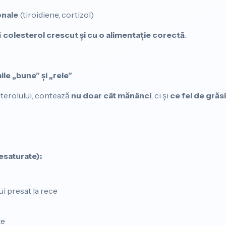
onale
(tiroidiene, cortizol)
i
colesterol crescut și cu o alimentație corectă
.
ile „bune” și „rele”
terolului, contează
nu doar cât mănânci
, ci și
ce fel de grăs
esaturate):
ui presat la rece
țe