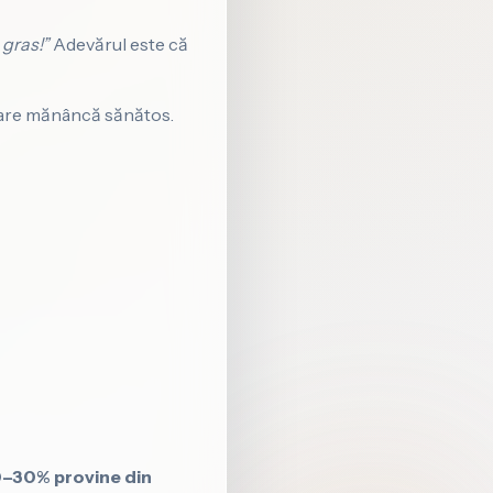
gras!”
Adevărul este că
e care mănâncă sănătos.
–30% provine din