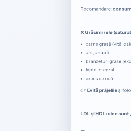
Recomandare:
consumă
❌
Grăsimi rele (saturat
carne grasă (vită, oai
unt, untură
brânzeturi grase (exc
lapte integral
exces de ouă
👉
Evită prăjelile
și fol
LDL și HDL: cine sunt „