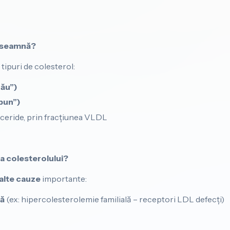
înseamnă?
tipuri de colesterol:
rău”)
bun”)
liceride, prin fracțiunea VLDL
a colesterolului?
alte cauze
importante:
ă
(ex: hipercolesterolemie familială – receptori LDL defecți)