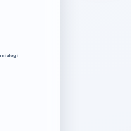
imi alegi
: