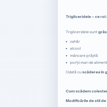
Trigliceridele – ce rol
Trigliceridele sunt
grăs
zahăr
alcool
mâncare prăjită
porții mari de alimen
Odată cu
scăderea în 
Cum scădem colester
Modificările de stil de