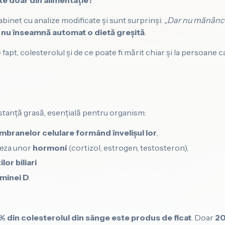
te doar din alimentație?
cabinet cu analize modificate și sunt surprinși:
„Dar nu mănânc 
 nu înseamnă automat o dietă greșită
.
 fapt, colesterolul și de ce poate fi mărit chiar și la persoan
stanță grasă, esențială pentru organism:
branelor celulare formând învelișul lor
,
teza unor
hormoni
(cortizol, estrogen, testosteron),
ilor biliari
aminei D
.
 din colesterolul din sânge este produs de ficat
. Doar
20