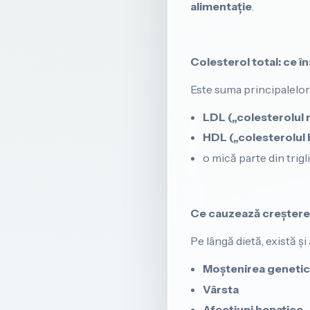
alimentație
.
Colesterol total: ce 
Este suma principalelor 
LDL („colesterolul 
HDL („colesterolul 
o mică parte din trig
Ce cauzează creștere
Pe lângă dietă, există și
Moștenirea genetic
Vârsta
Afecțiuni hepatice