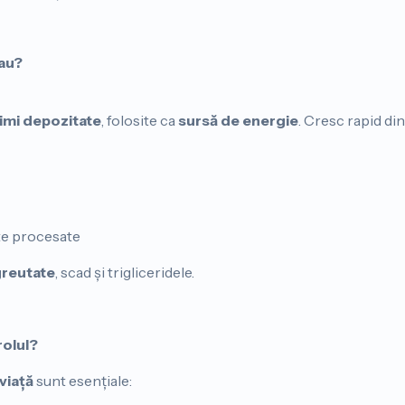
 au?
imi depozitate
, folosite ca
sursă de energie
. Cresc rapid din
te procesate
greutate
, scad și trigliceridele.
olul?
 viață
sunt esențiale: