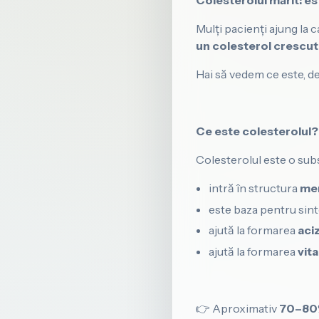
Colesterolul mărit: es
Mulți pacienți ajung la 
un colesterol crescut
Hai să vedem ce este, de
Ce este colesterolul?
Colesterolul este o sub
intră în structura
mem
este baza pentru sin
ajută la formarea
aciz
ajută la formarea
vit
👉 Aproximativ
70–80%