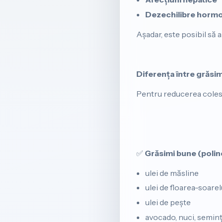
Dezechilibre horm
Așadar, este posibil să a
Diferența între grăsim
Pentru reducerea coles
✅
Grăsimi bune (polin
ulei de măsline
ulei de floarea-soarel
ulei de pește
avocado, nuci, semin