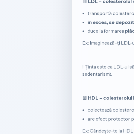
🟥
LDL – colesterolul 
transportă colesterolu
în exces, se depozi
duce la formarea
plă
Ex: Imaginează-ți LDL-u
! Ținta este ca LDL-ul să
sedentarism).
🟩
HDL – colesterolul 
colectează colesterolul
are efect protector 
Ex: Gândește-te la HDL 