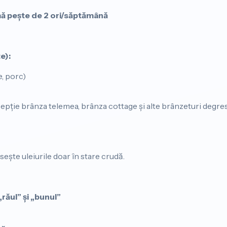
 pește de 2 ori/săptămână
e):
e, porc)
epție brânza telemea, brânza cottage și alte brânzeturi degre
osește uleiurile doar în stare crudă.
răul” și „bunul”