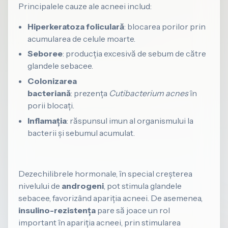
Principalele cauze ale acneei includ:
Hiperkeratoza foliculară
: blocarea porilor prin
acumularea de celule moarte.
Seboree
: producția excesivă de sebum de către
glandele sebacee.
Colonizarea
bacteriană
: prezența
Cutibacterium acnes
în
porii blocați.
Inflamația
: răspunsul imun al organismului la
bacterii și sebumul acumulat.
Dezechilibrele hormonale, în special creșterea
nivelului de
androgeni
, pot stimula glandele
sebacee, favorizând apariția acneei. De asemenea,
insulino-rezistența
pare să joace un rol
important în apariția acneei, prin stimularea