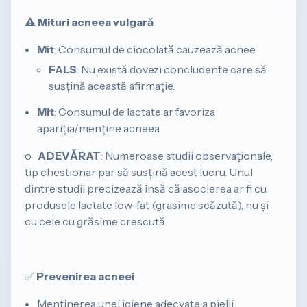
⚠️
Mituri acneea vulgară
Mit
: Consumul de ciocolată cauzează acnee.
FALS
: Nu există dovezi concludente care să
susțină această afirmație.
Mit
: Consumul de lactate ar favoriza
apariția/menține acneea
o
ADEVĂRAT
: Numeroase studii observaționale,
tip chestionar par să susțină acest lucru. Unul
dintre studii precizează însă că asocierea ar fi cu
produsele lactate low-fat (grasime scăzută), nu și
cu cele cu grăsime crescută.
✅
Prevenirea acneei
Menținerea unei igiene adecvate a pielii.