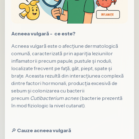
Acneea vulgară - ce este?
Acneea vulgară este o afecțiune dermatologică
comună, caracterizată prin apariția leziunilor
inflamatorii precum papule, pustule și noduli,
localizate frecvent pe față, gât, piept, spate și
brațe. Aceasta rezultă din interacțiunea complexă
dintre factori hormonali, producția excesivă de
sebum și colonizarea cu bacterii
precum
Cutibacterium acnes
(bacterie prezentă
în mod fiziologic la nivel cutanat).
🔎
Cauze acneea vulgară