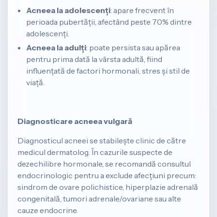
Acneea la adolescenți
: apare frecvent în
perioada pubertății, afectând peste 70% dintre
adolescenți.
Acneea la adulți
: poate persista sau apărea
pentru prima dată la vârsta adultă, fiind
influențată de factori hormonali, stres și stil de
viață.
Diagnosticare acneea vulgară
Diagnosticul acneei se stabilește clinic de către
medicul dermatolog. În cazurile suspecte de
dezechilibre hormonale, se recomandă consultul
endocrinologic pentru a exclude afecțiuni precum:
sindrom de ovare polichistice, hiperplazie adrenală
congenitală, tumori adrenale/ovariane sau alte
cauze endocrine.