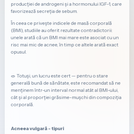
producției de androgeni și a hormonului IGF-1, care
favorizează secreția de sebum.
În ceea ce privește indicele de masă corporală
(BMI), studiile au oferit rezultate contradictorii:
unele arată că un BMI mai mare este asociat cu un
risc mai mic de acnee, în timp ce altele arată exact
opusul.
🥗 Totuși, un lucru este cert — pentru o stare
generală bună de sănătate, este recomandat să ne
menținem într-un interval normal atât al BMI-ului,
cât și al proporției grăsime-mușchi din compoziția
corporală.
Acneea vulgară - tipuri